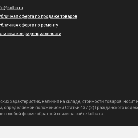
nfo@kolba.ru
убличная оферта по продаже товаров
убличная оферта по ремонту
олитика конфиденциальности
ких характеристик, наличия на складе, стоимости товаров, носи
той, определяемой положениями Статьи 437 (2) Гражданского коде
 в любой форме обратной связи на сайте kolba.ru.