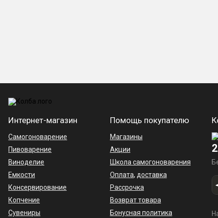
Интернет-магазин
Помощь покупателю
К
Самогоноварение
Магазины
2
Пивоварение
Акции
Виноделие
Школа самогоноварения
Б
Емкости
Оплата
,
доставка
Консервирование
Рассрочка
Копчение
Возврат товара
Сувениры
Бонусная политика
Н