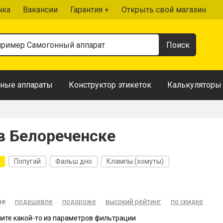
чка
Вакансии
Гарантия +
Открыть свой магазин
ные аппараты
Конструктор этикеток
Калькуляторы
в Белореченске
Попугай
Фальш дно
Клампы (хомуты)
ые
подешевле
подороже
высокий рейтинг
по скидке
ните какой-то из параметров фильтрации