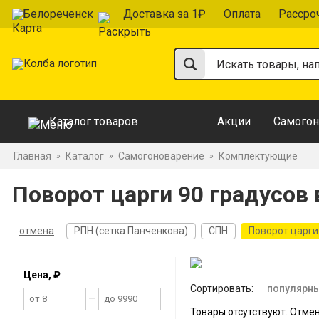
Белореченск
Доставка за 1₽
Оплата
Рассро
Каталог товаров
Акции
Самогон
Главная
Каталог
Самогоноварение
Комплектующие
»
»
»
Поворот царги 90 градусов 
отмена
РПН (сетка Панченкова)
СПН
Поворот царги
Цена, ₽
Сортировать:
популярн
—
Товары отсутствуют. Отме