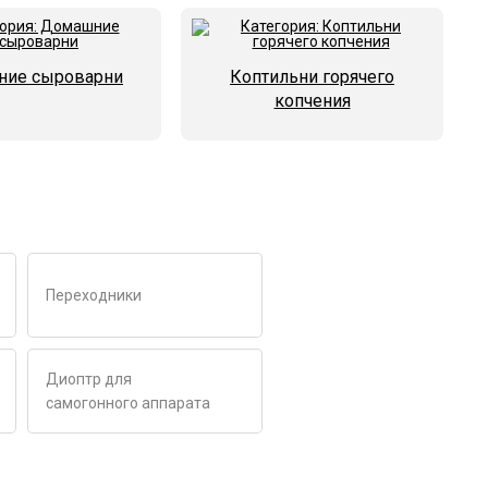
ие сыроварни
Коптильни горячего
копчения
Переходники
Диоптр для
самогонного аппарата